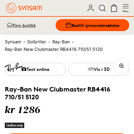
Meny
Finn butikk
Bestill synsundersøkelse
Synsam
Solbriller
Ray-Ban
Ray-Ban New Clubmaster RB4416 710/51 5120
Test online
Vis i 3D
Ray-Ban New Clubmaster RB4416
710/51 5120
kr 1286
Online only