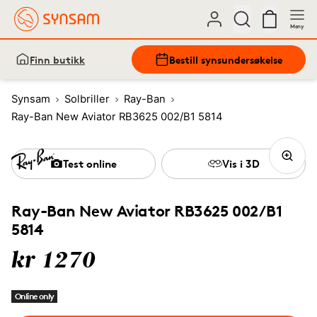
Meny
Finn butikk
Bestill synsundersøkelse
Synsam
Solbriller
Ray-Ban
Ray-Ban New Aviator RB3625 002/B1 5814
Test online
Vis i 3D
Ray-Ban New Aviator RB3625 002/B1
5814
kr 1270
Online only