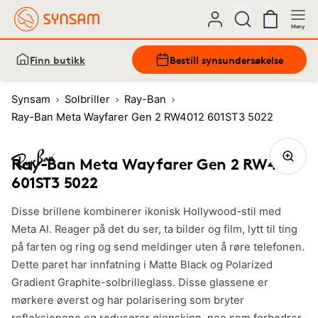
Meny
Finn butikk
Bestill synsundersøkelse
Synsam
Solbriller
Ray-Ban
Ray-Ban Meta Wayfarer Gen 2 RW4012 601ST3 5022
Ray-Ban Meta Wayfarer Gen 2 RW4012
601ST3 5022
Disse brillene kombinerer ikonisk Hollywood-stil med
Meta AI. Reager på det du ser, ta bilder og film, lytt til ting
på farten og ring og send meldinger uten å røre telefonen.
Dette paret har innfatning i Matte Black og Polarized
Gradient Graphite-solbrilleglass. Disse glassene er
mørkere øverst og har polarisering som bryter