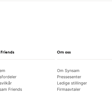
Friends
Om oss
lem
Om Synsam
fordeler
Pressesenter
vilkår
Ledige stillinger
am Friends
Firmaavtaler