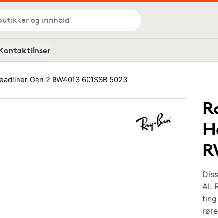
butikker og innhold
Kontaktlinser
eadliner Gen 2 RW4013 601SSB 5023
R
H
R
Diss
AI. 
ting
røre