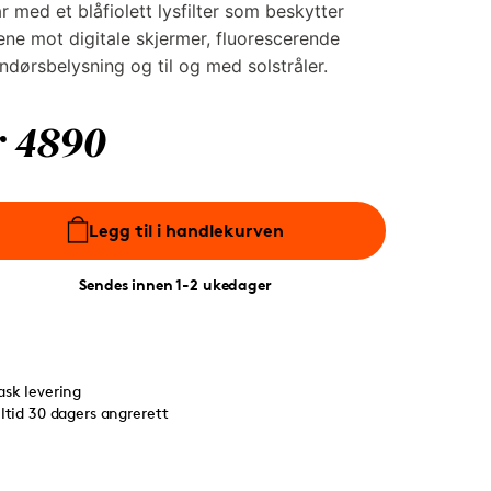
r med et blåfiolett lysfilter som beskytter
ne mot digitale skjermer, fluorescerende
ndørsbelysning og til og med solstråler.
r 4890
Legg til i handlekurven
Sendes innen 1-2 ukedager
ask levering
lltid 30 dagers angrerett