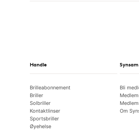
Handle
Synsam 
Brilleabonnement
Bli med
Briller
Medlems
Solbriller
Medlems
Kontaktlinser
Om Syns
Sportsbriller
Øyehelse