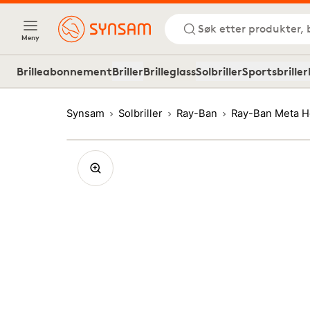
Søk etter produkter, 
Meny
Brilleabonnement
Briller
Brilleglass
Solbriller
Sportsbriller
Synsam
Solbriller
Ray-Ban
Ray-Ban Meta H