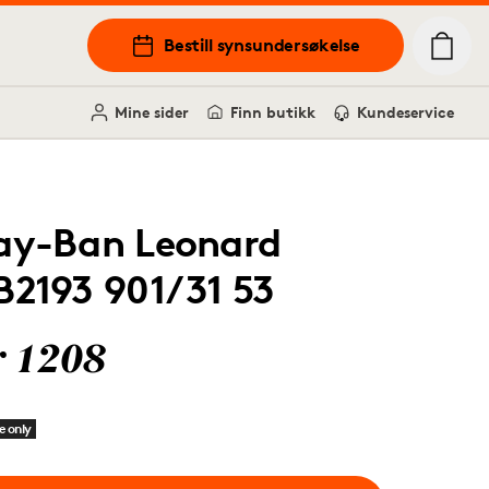
Bestill synsundersøkelse
Mine sider
Finn butikk
Kundeservice
ay-Ban Leonard
B2193 901/31 53
r 1208
e only