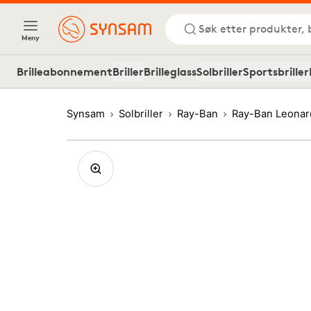
Søk etter produkter, 
Meny
Brilleabonnement
Briller
Brilleglass
Solbriller
Sportsbriller
Synsam
Solbriller
Ray-Ban
Ray-Ban Leonar