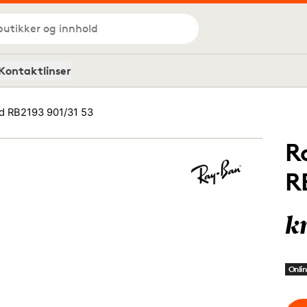
butikker og innhold
Kontaktlinser
d RB2193 901/31 53
R
R
k
Onlin