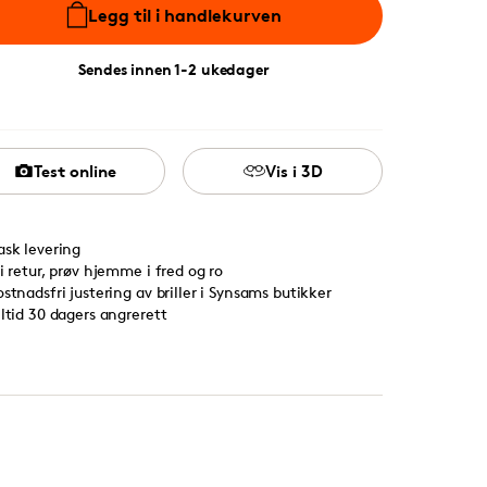
Legg til i handlekurven
Sendes innen 1-2 ukedager
Test online
Vis i 3D
ask levering
ri retur, prøv hjemme i fred og ro
ostnadsfri justering av briller i Synsams butikker
lltid 30 dagers angrerett