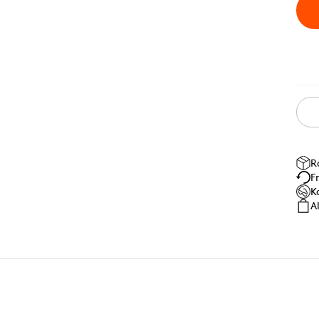
R
F
K
A