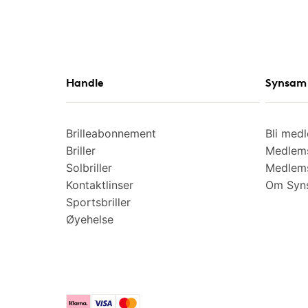
Handle
Synsam 
Brilleabonnement
Bli med
Briller
Medlems
Solbriller
Medlems
Kontaktlinser
Om Syns
Sportsbriller
Øyehelse
Klarna
Visa
Mastercard