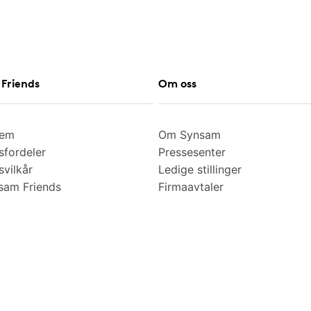
Friends
Om oss
lem
Om Synsam
fordeler
Pressesenter
vilkår
Ledige stillinger
am Friends
Firmaavtaler