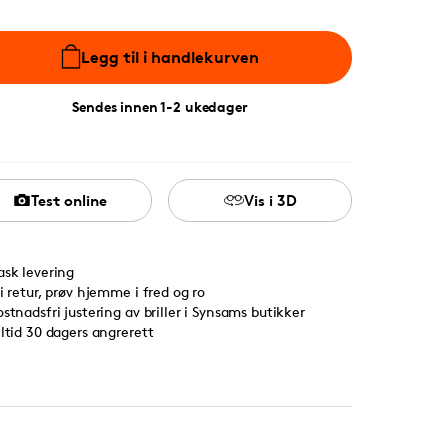
Legg til i handlekurven
Sendes innen 1-2 ukedager
Test online
Vis i 3D
ask levering
ri retur, prøv hjemme i fred og ro
ostnadsfri justering av briller i Synsams butikker
lltid 30 dagers angrerett