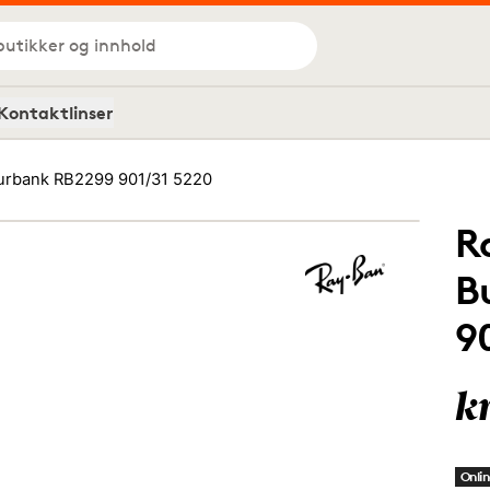
butikker og innhold
Kontaktlinser
urbank RB2299 901/31 5220
R
B
9
k
Onlin