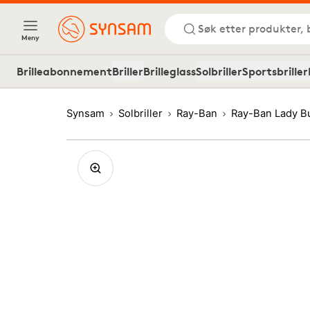
Søk etter produkter, 
Meny
Brilleabonnement
Briller
Brilleglass
Solbriller
Sportsbriller
Synsam
Solbriller
Ray-Ban
Ray-Ban Lady B