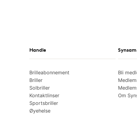
Handle
Synsam 
Brilleabonnement
Bli med
Briller
Medlems
Solbriller
Medlems
Kontaktlinser
Om Syns
Sportsbriller
Øyehelse