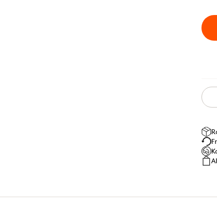
R
F
K
A