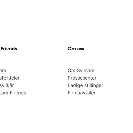
Friends
Om oss
lem
Om Synsam
fordeler
Pressesenter
vilkår
Ledige stillinger
am Friends
Firmaavtaler