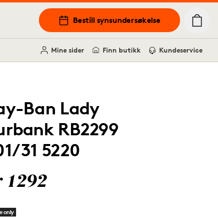
Bestill synsundersøkelse
Mine sider
Finn butikk
Kundeservice
ay-Ban Lady
urbank RB2299
01/31 5220
r 1292
e only