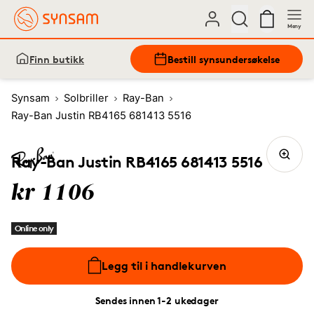
Meny
Finn butikk
Bestill synsundersøkelse
Synsam
Solbriller
Ray-Ban
Ray-Ban Justin RB4165 681413 5516
Ray-Ban Justin RB4165 681413 5516
kr 1106
Online only
Legg til i handlekurven
Sendes innen 1-2 ukedager