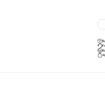
R
F
K
A