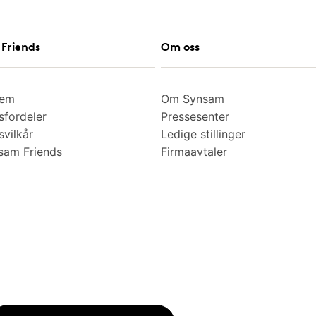
Friends
Om oss
lem
Om Synsam
fordeler
Pressesenter
vilkår
Ledige stillinger
am Friends
Firmaavtaler