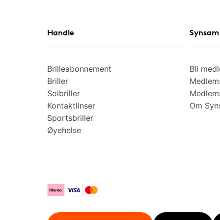
Handle
Synsam 
Brilleabonnement
Bli med
Briller
Medlems
Solbriller
Medlems
Kontaktlinser
Om Syns
Sportsbriller
Øyehelse
Klarna
Visa
Mastercard