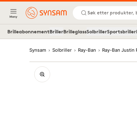
Søk etter produkter, 
Meny
Brilleabonnement
Briller
Brilleglass
Solbriller
Sportsbriller
Synsam
Solbriller
Ray-Ban
Ray-Ban Justin