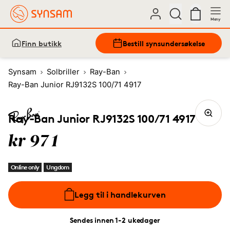
Meny
Finn butikk
Bestill synsundersøkelse
Synsam
Solbriller
Ray-Ban
Ray-Ban Junior RJ9132S 100/71 4917
Ray-Ban Junior RJ9132S 100/71 4917
kr 971
Online only
Ungdom
Legg til i handlekurven
Sendes innen 1-2 ukedager