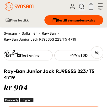
Meny
Finn butikk
Bestill synsundersøkelse
Synsam
Solbriller
Ray-Ban
Ray-Ban Junior Jack RJ9565S 223/T5 4719
Test online
Vis i 3D
Ray-Ban Junior Jack RJ9565S 223/T5
4719
kr 904
Online only
Ungdom