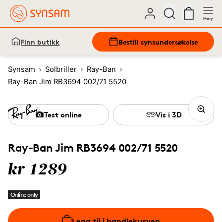
Meny
Finn butikk
Bestill synsundersøkelse
Synsam
Solbriller
Ray-Ban
Ray-Ban Jim RB3694 002/71 5520
Test online
Vis i 3D
Ray-Ban Jim RB3694 002/71 5520
kr 1289
Online only
Legg til i handlekurven