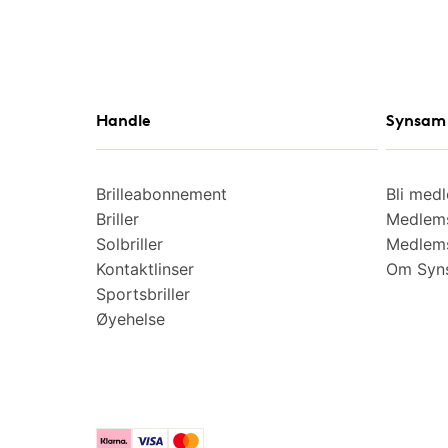
Handle
Synsam 
Brilleabonnement
Bli med
Briller
Medlems
Solbriller
Medlems
Kontaktlinser
Om Syns
Sportsbriller
Øyehelse
Klarna
Visa
Mastercard