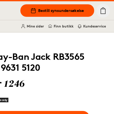
Bestill synsundersøkelse
Mine sider
Finn butikk
Kundeservice
ay-Ban Jack RB3565
19631 5120
r 1246
e only