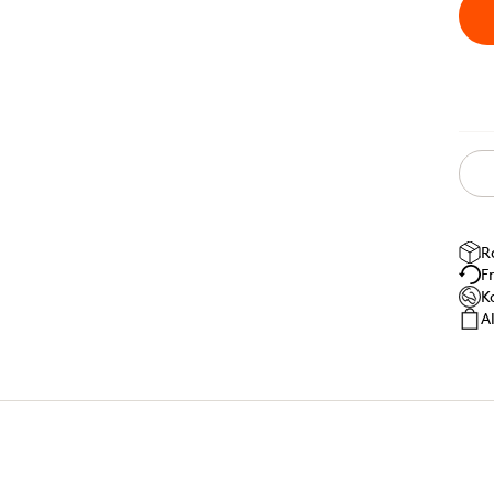
R
F
K
A