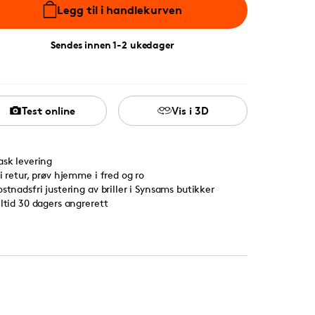
Legg til i handlekurven
Sendes innen 1-2 ukedager
Test online
Vis i 3D
ask levering
ri retur, prøv hjemme i fred og ro
ostnadsfri justering av briller i Synsams butikker
lltid 30 dagers angrerett