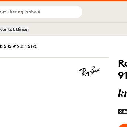
butikker og innhold
Kontaktlinser
B3565 919631 5120
R
9
k
Onlin