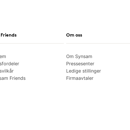
Friends
Om oss
lem
Om Synsam
fordeler
Pressesenter
vilkår
Ledige stillinger
am Friends
Firmaavtaler