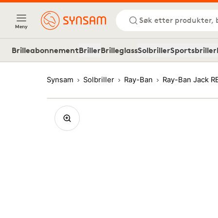
Søk etter produkter, 
Meny
Brilleabonnement
Briller
Brilleglass
Solbriller
Sportsbriller
Synsam
Solbriller
Ray-Ban
Ray-Ban Jack R