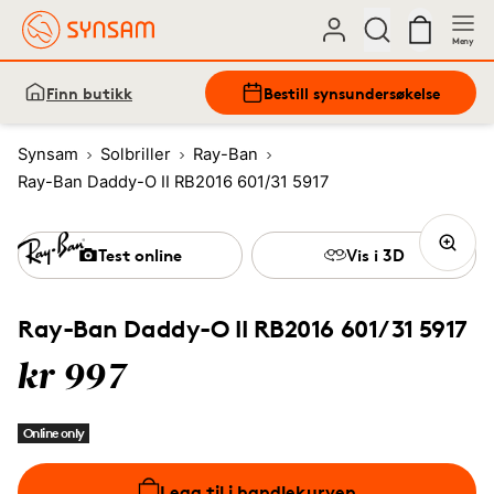
Meny
Finn butikk
Bestill synsundersøkelse
Synsam
Solbriller
Ray-Ban
Ray-Ban Daddy-O II RB2016 601/31 5917
Test online
Vis i 3D
Ray-Ban Daddy-O II RB2016 601/31 5917
kr 997
Online only
Legg til i handlekurven