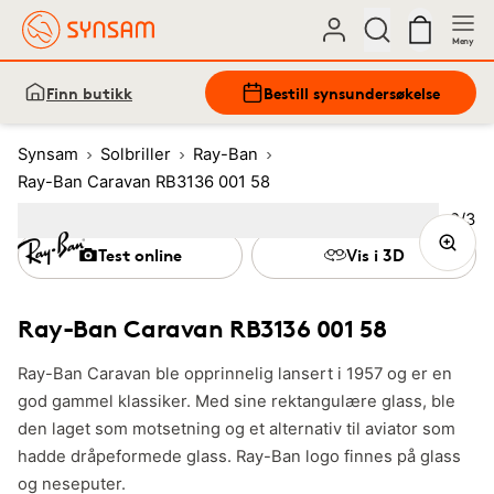
Meny
Finn butikk
Bestill synsundersøkelse
Synsam
Solbriller
Ray-Ban
Ray-Ban Caravan RB3136 001 58
Bilde
2
/
3
Image
1
Image
(Current image)
2
Image
3
Test online
Vis i 3D
Ray-Ban Caravan RB3136 001 58
Ray-Ban Caravan ble opprinnelig lansert i 1957 og er en
god gammel klassiker. Med sine rektangulære glass, ble
den laget som motsetning og et alternativ til aviator som
hadde dråpeformede glass. Ray-Ban logo finnes på glass
og neseputer.