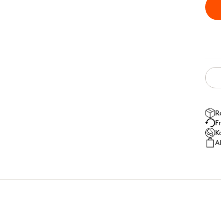
R
F
K
A