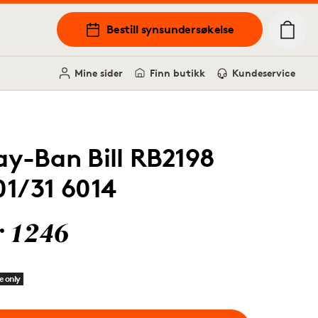
Bestill synsundersøkelse
Mine sider
Finn butikk
Kundeservice
ay-Ban Bill RB2198
01/31 6014
r 1246
e only