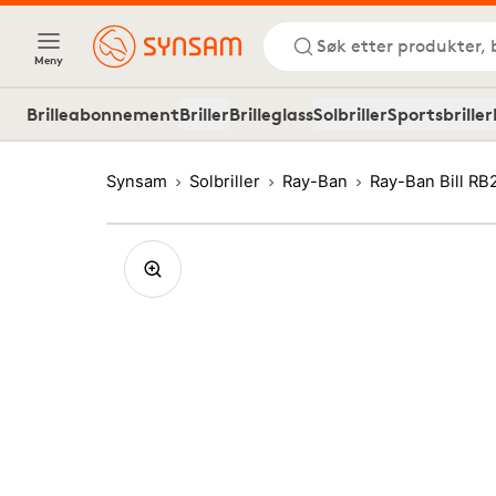
Søk etter produkter, 
Meny
Brilleabonnement
Briller
Brilleglass
Solbriller
Sportsbriller
Synsam
Solbriller
Ray-Ban
Ray-Ban Bill RB