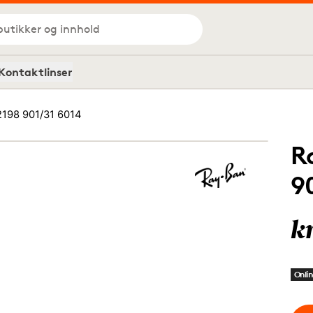
butikker og innhold
Kontaktlinser
2198 901/31 6014
R
9
k
Onlin