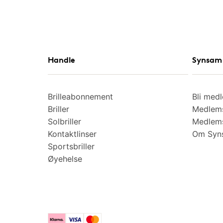
Handle
Synsam 
Brilleabonnement
Bli med
Briller
Medlems
Solbriller
Medlems
Kontaktlinser
Om Syns
Sportsbriller
Øyehelse
Klarna
Visa
Mastercard