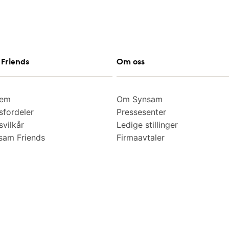
Friends
Om oss
lem
Om Synsam
fordeler
Pressesenter
vilkår
Ledige stillinger
am Friends
Firmaavtaler