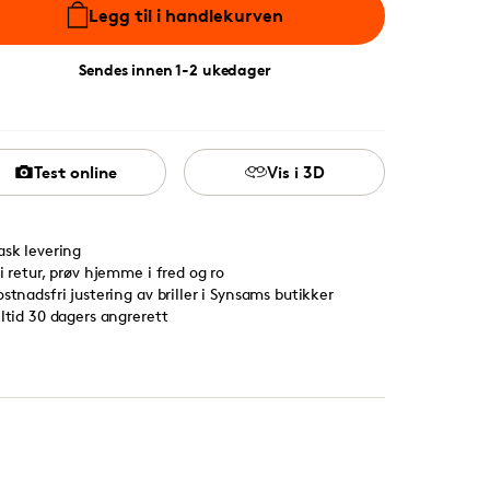
Legg til i handlekurven
Sendes innen 1-2 ukedager
Test online
Vis i 3D
ask levering
ri retur, prøv hjemme i fred og ro
ostnadsfri justering av briller i Synsams butikker
lltid 30 dagers angrerett