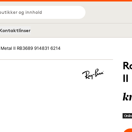
butikker og innhold
Kontaktlinser
 Metal II RB3689 914831 6214
R
I
k
Onlin