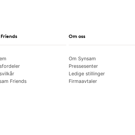
Friends
Om oss
lem
Om Synsam
fordeler
Pressesenter
vilkår
Ledige stillinger
am Friends
Firmaavtaler