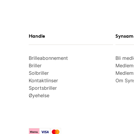
Handle
Synsam 
Brilleabonnement
Bli med
Briller
Medlems
Solbriller
Medlems
Kontaktlinser
Om Syns
Sportsbriller
Øyehelse
Klarna
Visa
Mastercard