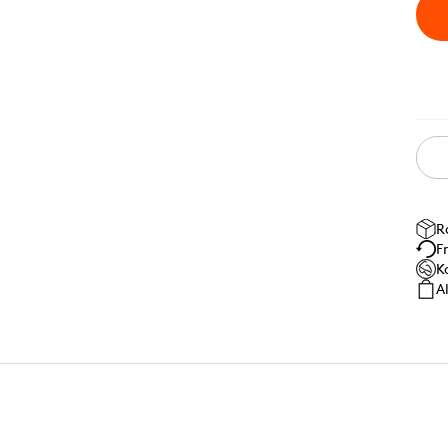
R
F
K
A