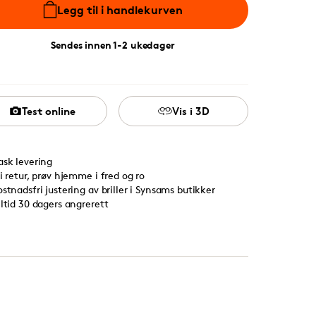
Legg til i handlekurven
Sendes innen 1-2 ukedager
Test online
Vis i 3D
ask levering
ri retur, prøv hjemme i fred og ro
ostnadsfri justering av briller i Synsams butikker
lltid 30 dagers angrerett