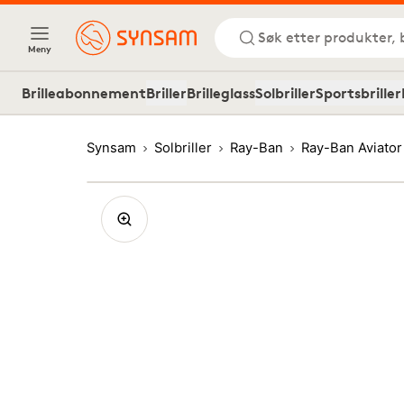
Søk etter produkter, 
Meny
Brilleabonnement
Briller
Brilleglass
Solbriller
Sportsbriller
Synsam
Solbriller
Ray-Ban
Ray-Ban Aviator