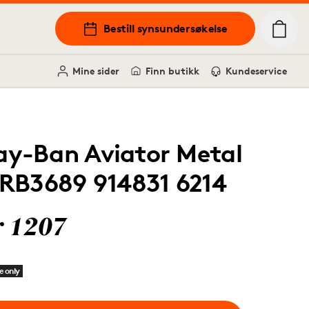
Bestill synsundersøkelse
Mine sider
Finn butikk
Kundeservice
ay-Ban Aviator Metal
I RB3689 914831 6214
r 1207
e only