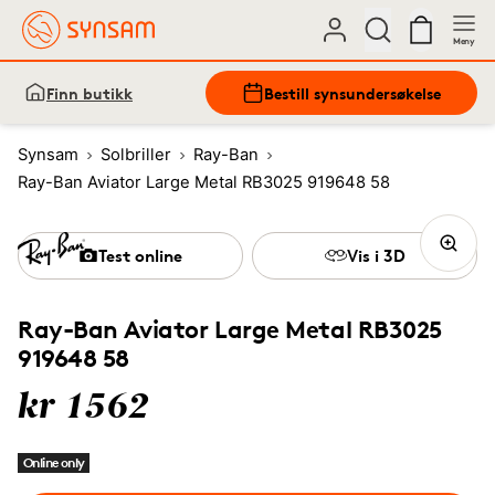
Meny
Finn butikk
Bestill synsundersøkelse
Synsam
Solbriller
Ray-Ban
Ray-Ban Aviator Large Metal RB3025 919648 58
Test online
Vis i 3D
Ray-Ban Aviator Large Metal RB3025
919648 58
kr 1562
Online only