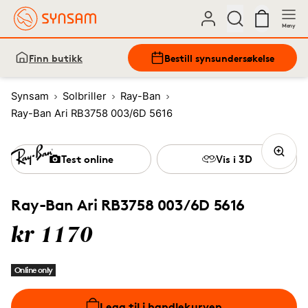
Meny
Finn butikk
Bestill synsundersøkelse
Synsam
Solbriller
Ray-Ban
Ray-Ban Ari RB3758 003/6D 5616
Test online
Vis i 3D
Ray-Ban Ari RB3758 003/6D 5616
kr 1170
Online only
Legg til i handlekurven