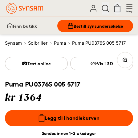
Meny
Finn butikk
Bestill synsundersøkelse
Synsam
Solbriller
Puma
Puma PU0376S 005 5717
Test online
Vis i 3D
Puma PU0376S 005 5717
kr 1364
Legg til i handlekurven
Sendes innen 1-2 ukedager