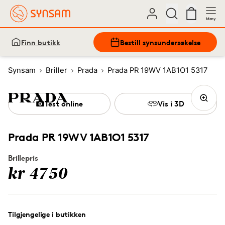
Meny
Finn butikk
Bestill synsundersøkelse
Synsam
Briller
Prada
Prada PR 19WV 1AB1O1 5317
Test online
Vis i 3D
Prada PR 19WV 1AB1O1 5317
Brillepris
kr 4750
Tilgjengelige i butikken