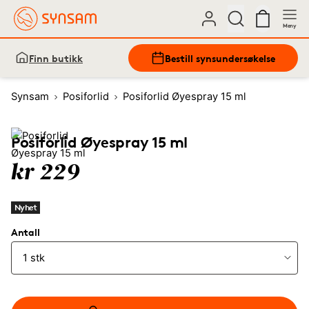
Meny
Finn butikk
Bestill synsundersøkelse
Synsam
Posiforlid
Posiforlid Øyespray 15 ml
Posiforlid Øyespray 15 ml
kr 229
Nyhet
Antall