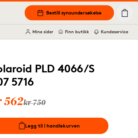
Bestill synsundersøkelse
Mine sider
Finn butikk
Kundeservice
olaroid PLD 4066/S
07 5716
r 562
kr 750
Legg til i handlekurven