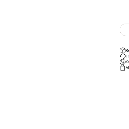
R
F
K
A