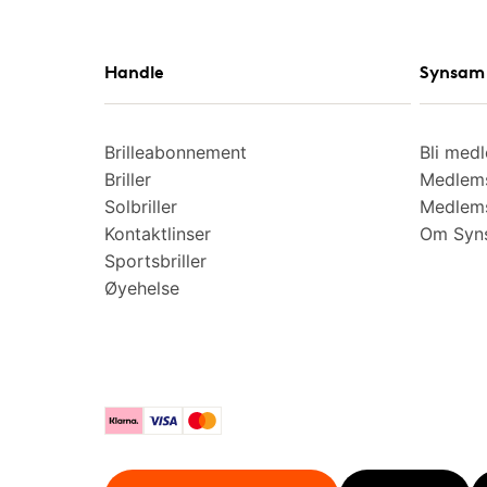
Handle
Synsam 
Brilleabonnement
Bli med
Briller
Medlems
Solbriller
Medlems
Kontaktlinser
Om Syns
Sportsbriller
Øyehelse
Klarna
Visa
Mastercard