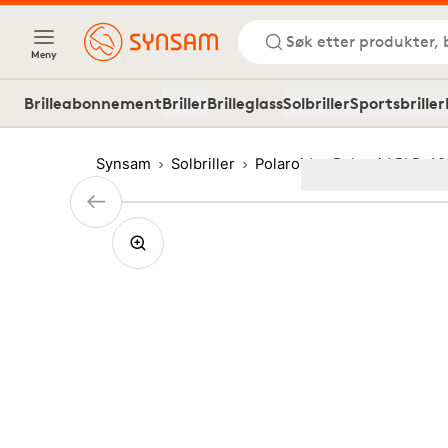
Søk etter produkter, 
Meny
Brilleabonnement
Briller
Brilleglass
Solbriller
Sportsbriller
Synsam
Solbriller
Polaroid
Polaroid PLD 40
Image
1