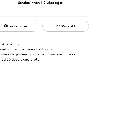
Sendes innen 1-2 ukedager
Test online
Vis i 3D
ask levering
ri retur, prøv hjemme i fred og ro
ostnadsfri justering av briller i Synsams butikker
lltid 30 dagers angrerett