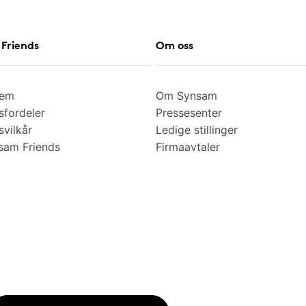
Friends
Om oss
lem
Om Synsam
fordeler
Pressesenter
vilkår
Ledige stillinger
am Friends
Firmaavtaler