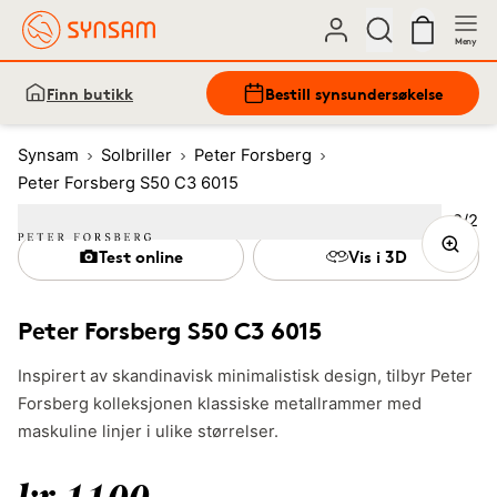
Meny
Finn butikk
Bestill synsundersøkelse
Synsam
Solbriller
Peter Forsberg
Peter Forsberg S50 C3 6015
Bilde
2
/
2
Image
1
Image
(Current image)
2
Test online
Vis i 3D
Peter Forsberg S50 C3 6015
Inspirert av skandinavisk minimalistisk design, tilbyr Peter
Forsberg kolleksjonen klassiske metallrammer med
maskuline linjer i ulike størrelser.