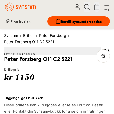
Meny
Finn butikk
Bestill synsundersøkelse
Synsam
Briller
Peter Forsberg
Peter Forsberg O11 C2 5221
Bilde
2
/
3
Image
1
Image
(Current image)
2
Image
3
Peter Forsberg O11 C2 5221
Brillepris
kr 1150
Tilgjengelige i butikken
Disse brillene kan kun kjøpes eller leies i butikk. Besøk
eller kontakt din Synsam-butikk for å se om innfatningen