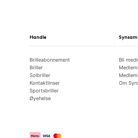
Handle
Synsam 
Brilleabonnement
Bli med
Briller
Medlems
Solbriller
Medlems
Kontaktlinser
Om Syns
Sportsbriller
Øyehelse
Klarna
Visa
Mastercard