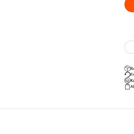
R
F
K
A