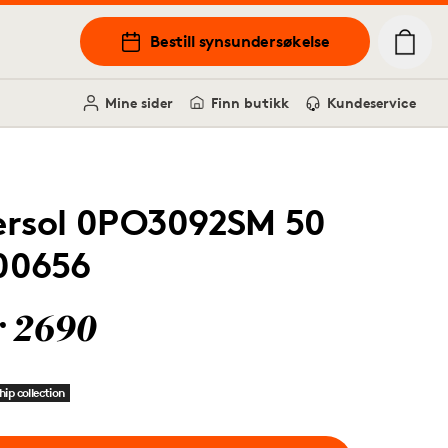
Bestill synsundersøkelse
Mine sider
Finn butikk
Kundeservice
ersol 0PO3092SM 50
00656
r 2690
hip collection