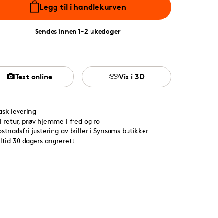
Legg til i handlekurven
Sendes innen 1-2 ukedager
Test online
Vis i 3D
ask levering
ri retur, prøv hjemme i fred og ro
ostnadsfri justering av briller i Synsams butikker
lltid 30 dagers angrerett