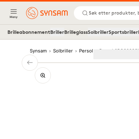
Søk etter produkter, 
Meny
Brilleabonnement
Briller
Brilleglass
Solbriller
Sportsbriller
Synsam
Solbriller
Persol
Persol 0PO3092S
Image
1