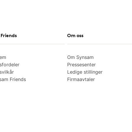
Friends
Om oss
lem
Om Synsam
fordeler
Pressesenter
vilkår
Ledige stillinger
am Friends
Firmaavtaler