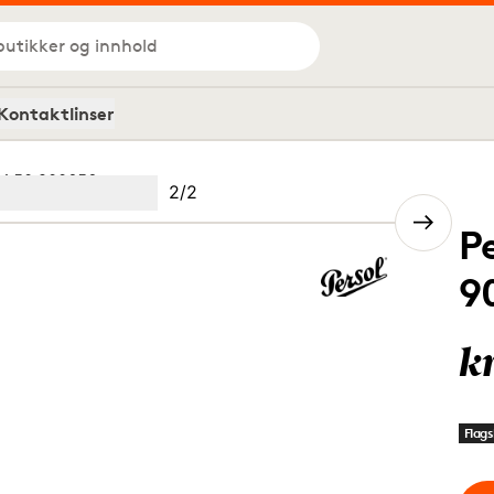
butikker og innhold
Kontaktlinser
M 50 900656
Bilde
2
/
2
Image
(Current image)
2
P
9
k
Flags