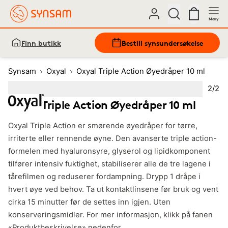
Meny
Finn butikk
Bestill synsundersøkelse
Synsam
Oxyal
Oxyal Triple Action Øyedråper 10 ml
Bilde
2
/
2
Image
1
Image
(Current image)
2
Oxyal Triple Action Øyedråper 10 ml
Oxyal Triple Action er smørende øyedråper for tørre,
irriterte eller rennende øyne. Den avanserte triple action-
formelen med hyaluronsyre, glyserol og lipidkomponent
tilfører intensiv fuktighet, stabiliserer alle de tre lagene i
tårefilmen og reduserer fordampning. Drypp 1 dråpe i
hvert øye ved behov. Ta ut kontaktlinsene før bruk og vent
cirka 15 minutter før de settes inn igjen. Uten
konserveringsmidler. For mer informasjon, klikk på fanen
«Produktbeskrivelse» nedenfor.