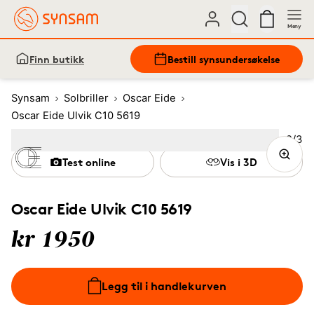
Meny
Finn butikk
Bestill synsundersøkelse
Synsam
Solbriller
Oscar Eide
Oscar Eide Ulvik C10 5619
Bilde
2
/
3
Image
1
Image
(Current image)
2
Image
3
Test online
Vis i 3D
Oscar Eide Ulvik C10 5619
kr 1950
Legg til i handlekurven