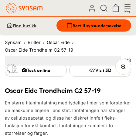
Meny
Finn butikk
Bestill synsundersøkelse
Synsam
Briller
Oscar Eide
Oscar Eide Trondheim C2 57-19
Bilde
2
/
3
Image
1
Image
(Current image)
2
Image
3
Test online
Vis i 3D
Oscar Eide Trondheim C2 57-19
En større titaninnfatning med tydelige linjer som forsterker
de maskuline linjene i ansiktet. Innfatningen har stenger
av celluloseacetat, og disse har diskret innfelt fleks-
funksjon for økt komfort. Innfatningen kommer i to
størrelser og farger.