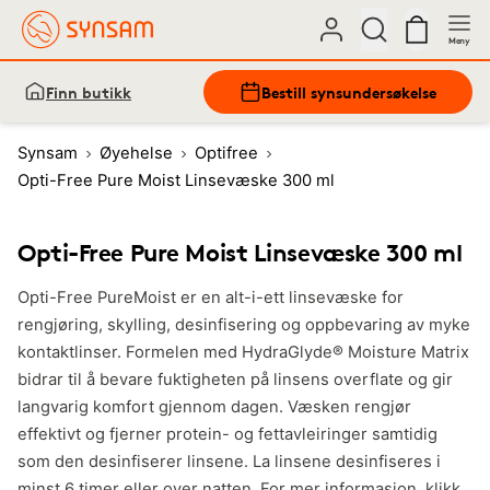
Meny
Finn butikk
Bestill synsundersøkelse
Synsam
Øyehelse
Optifree
Opti-Free Pure Moist Linsevæske 300 ml
Opti-Free Pure Moist Linsevæske 300 ml
Opti-Free PureMoist er en alt-i-ett linsevæske for
rengjøring, skylling, desinfisering og oppbevaring av myke
kontaktlinser. Formelen med HydraGlyde® Moisture Matrix
bidrar til å bevare fuktigheten på linsens overflate og gir
langvarig komfort gjennom dagen. Væsken rengjør
effektivt og fjerner protein- og fettavleiringer samtidig
som den desinfiserer linsene. La linsene desinfiseres i
minst 6 timer eller over natten. For mer informasjon, klikk