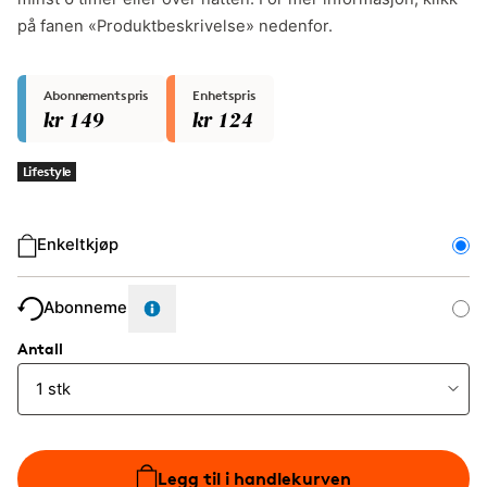
på fanen «Produktbeskrivelse» nedenfor.
Abonnementspris
Enhetspris
kr 149
kr 124
Lifestyle
Kjøpstype
Enkeltkjøp
Abonnement
Antall
Legg til i handlekurven