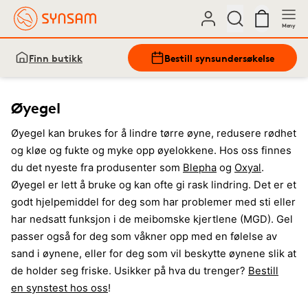
Meny
Finn butikk
Bestill synsundersøkelse
Øyegel
Øyegel kan brukes for å lindre tørre øyne, redusere rødhet
og kløe og fukte og myke opp øyelokkene. Hos oss finnes
du det nyeste fra produsenter som
Blepha
og
Oxyal
.
Øyegel er lett å bruke og kan ofte gi rask lindring. Det er et
godt hjelpemiddel for deg som har problemer med sti eller
har nedsatt funksjon i de meibomske kjertlene (MGD). Gel
passer også for deg som våkner opp med en følelse av
sand i øynene, eller for deg som vil beskytte øynene slik at
de holder seg friske. Usikker på hva du trenger?
Bestill
en synstest hos oss
!