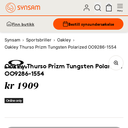
Meny
Finn butikk
Bestill synsundersøkelse
Synsam
Sportsbriller
Oakley
Oakley Thurso Prizm Tungsten Polarized OO9286-1554
Oakley Thurso Prizm Tungsten Polarized
OO9286-1554
kr 1909
Online only