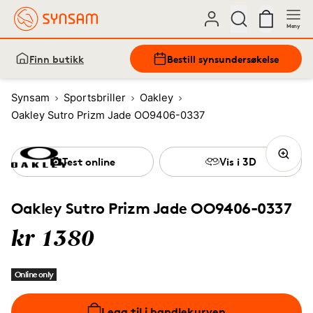
Meny
Finn butikk
Bestill synsundersøkelse
Synsam
Sportsbriller
Oakley
Oakley Sutro Prizm Jade OO9406-0337
Test online
Vis i 3D
Oakley Sutro Prizm Jade OO9406-0337
kr 1380
Online only
Legg til i handlekurven