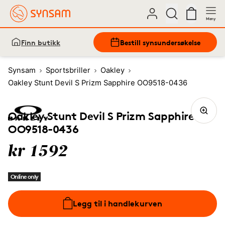
Meny
Finn butikk
Bestill synsundersøkelse
Synsam
Sportsbriller
Oakley
Oakley Stunt Devil S Prizm Sapphire OO9518-0436
Oakley Stunt Devil S Prizm Sapphire
OO9518-0436
kr 1592
Online only
Legg til i handlekurven