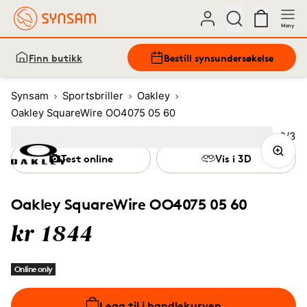
Meny
Finn butikk
Bestill synsundersøkelse
Synsam
Sportsbriller
Oakley
Oakley SquareWire OO4075 05 60
Bilde
2
/
3
Image
1
Image
(Current image)
2
Image
3
Test online
Vis i 3D
Oakley SquareWire OO4075 05 60
kr 1844
Online only
Legg til i handlekurven