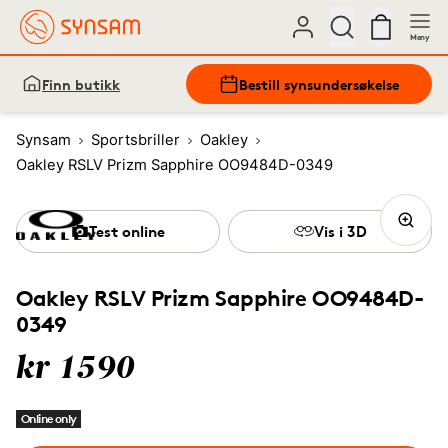
Meny
Finn butikk
Bestill synsundersøkelse
Synsam
Sportsbriller
Oakley
Oakley RSLV Prizm Sapphire OO9484D-0349
Test online
Vis i 3D
Oakley RSLV Prizm Sapphire OO9484D-
0349
kr 1590
Online only