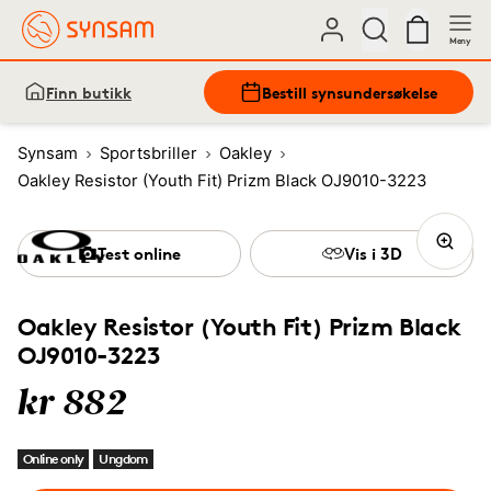
Meny
Finn butikk
Bestill synsundersøkelse
Synsam
Sportsbriller
Oakley
Oakley Resistor (Youth Fit) Prizm Black OJ9010-3223
Test online
Vis i 3D
Oakley Resistor (Youth Fit) Prizm Black
OJ9010-3223
kr 882
Online only
Ungdom