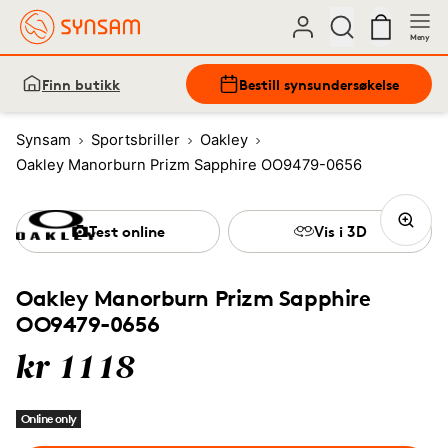
Meny
Finn butikk
Bestill synsundersøkelse
Synsam
Sportsbriller
Oakley
Oakley Manorburn Prizm Sapphire OO9479-0656
Test online
Vis i 3D
Oakley Manorburn Prizm Sapphire
OO9479-0656
kr 1118
Online only