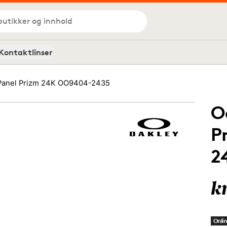
butikker og innhold
Kontaktlinser
 Panel Prizm 24K OO9404-2435
O
P
2
k
Onlin