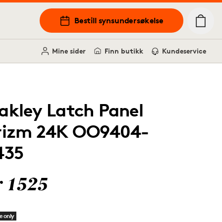
Bestill synsundersøkelse
Mine sider
Finn butikk
Kundeservice
akley Latch Panel
rizm 24K OO9404-
435
r 1525
e only