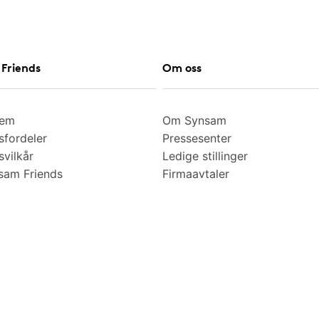
Friends
Om oss
lem
Om Synsam
fordeler
Pressesenter
vilkår
Ledige stillinger
am Friends
Firmaavtaler