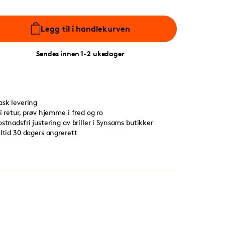
Legg til i handlekurven
Sendes innen 1-2 ukedager
ask levering
ri retur, prøv hjemme i fred og ro
ostnadsfri justering av briller i Synsams butikker
lltid 30 dagers angrerett