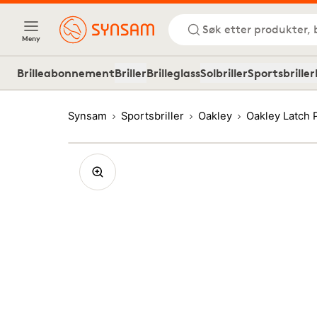
Søk etter produkter, 
Meny
Brilleabonnement
Briller
Brilleglass
Solbriller
Sportsbriller
Synsam
Sportsbriller
Oakley
Oakley Latch