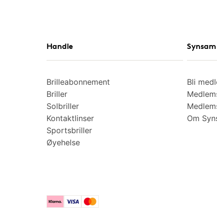
Handle
Synsam 
Brilleabonnement
Bli med
Briller
Medlems
Solbriller
Medlems
Kontaktlinser
Om Syns
Sportsbriller
Øyehelse
Klarna
Visa
Mastercard