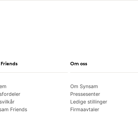
Friends
Om oss
lem
Om Synsam
fordeler
Pressesenter
vilkår
Ledige stillinger
am Friends
Firmaavtaler