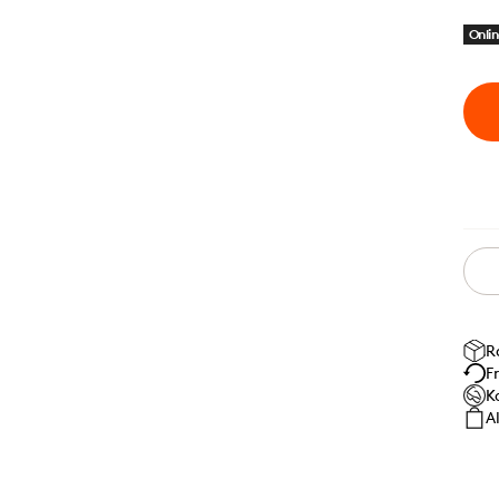
Onlin
R
F
K
A