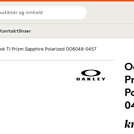
butikker og innhold
Kontaktlinser
ok TI Prizm Sapphire Polarized OO6048-0457
O
P
P
0
k