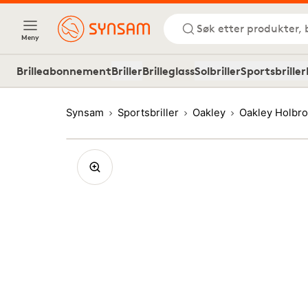
Søk etter produkter, 
Meny
Brilleabonnement
Briller
Brilleglass
Solbriller
Sportsbriller
Synsam
Sportsbriller
Oakley
Oakley Holbro