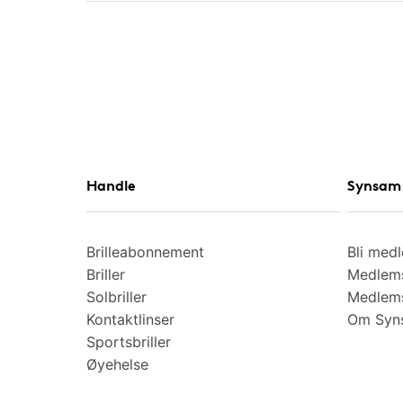
Handle
Synsam 
Brilleabonnement
Bli med
Briller
Medlems
Solbriller
Medlems
Kontaktlinser
Om Syns
Sportsbriller
Øyehelse