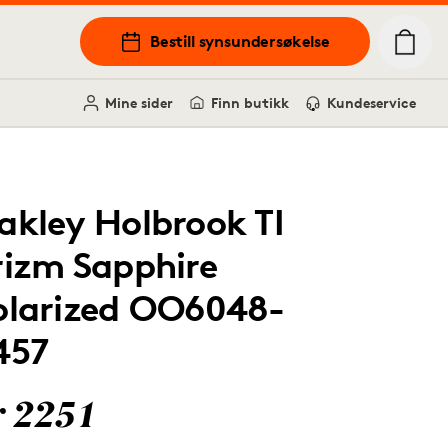
Bestill synsundersøkelse
Mine sider
Finn butikk
Kundeservice
akley Holbrook TI
rizm Sapphire
olarized OO6048-
457
r 2251