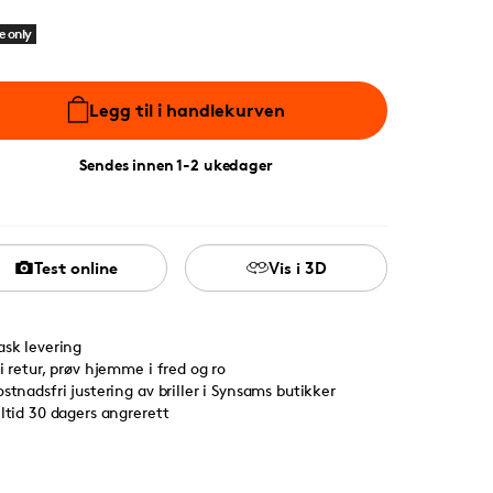
e only
Legg til i handlekurven
Sendes innen 1-2 ukedager
Test online
Vis i 3D
ask levering
ri retur, prøv hjemme i fred og ro
ostnadsfri justering av briller i Synsams butikker
lltid 30 dagers angrerett