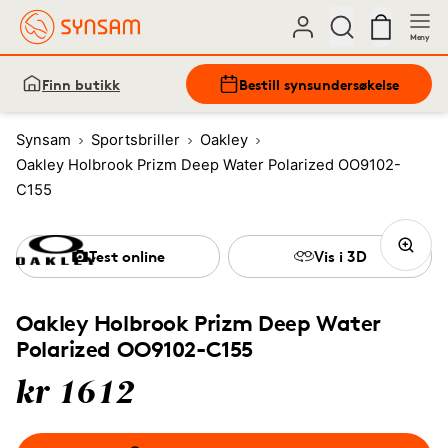
Meny
Finn butikk
Bestill synsundersøkelse
Synsam
Sportsbriller
Oakley
Oakley Holbrook Prizm Deep Water Polarized OO9102-
C155
Test online
Vis i 3D
Oakley Holbrook Prizm Deep Water
Polarized OO9102-C155
kr 1612