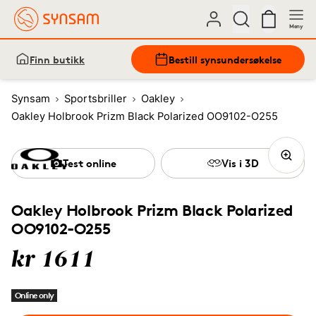
Meny
Finn butikk
Bestill synsundersøkelse
Synsam
Sportsbriller
Oakley
Oakley Holbrook Prizm Black Polarized OO9102-O255
Test online
Vis i 3D
Oakley Holbrook Prizm Black Polarized
OO9102-O255
kr 1611
Online only