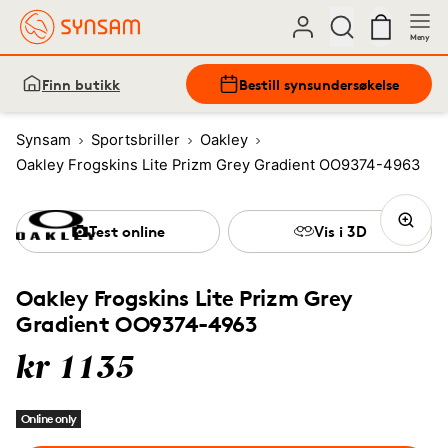
Meny
Finn butikk
Bestill synsundersøkelse
Synsam
Sportsbriller
Oakley
Oakley Frogskins Lite Prizm Grey Gradient OO9374-4963
Test online
Vis i 3D
Oakley Frogskins Lite Prizm Grey
Gradient OO9374-4963
kr 1135
Online only