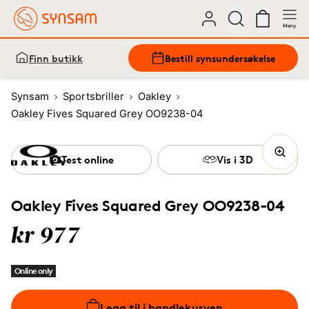
Meny
Finn butikk
Bestill synsundersøkelse
Synsam
Sportsbriller
Oakley
Oakley Fives Squared Grey OO9238-04
Test online
Vis i 3D
Oakley Fives Squared Grey OO9238-04
kr 977
Online only
Legg til i handlekurven