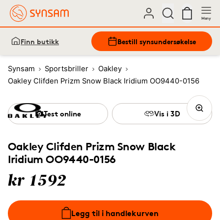
Meny
Finn butikk
Bestill synsundersøkelse
Synsam
Sportsbriller
Oakley
Oakley Clifden Prizm Snow Black Iridium OO9440-0156
Test online
Vis i 3D
Oakley Clifden Prizm Snow Black
Iridium OO9440-0156
kr 1592
Legg til i handlekurven