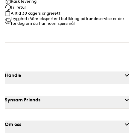
Rask levering
Fri retur
Alltid 30 dagers angrerett
Trygghet: Våre eksperter i butikk og på kundeservice er der
for deg om du har noen spørsmål
Handle
Synsam Friends
Om oss