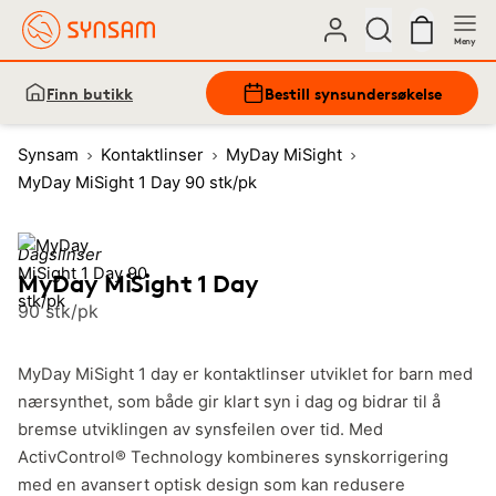
Meny
Finn butikk
Bestill synsundersøkelse
Synsam
Kontaktlinser
MyDay MiSight
MyDay MiSight 1 Day 90 stk/pk
Dagslinser
MyDay MiSight 1 Day
90 stk/pk
MyDay MiSight 1 day er kontaktlinser utviklet for barn med
nærsynthet, som både gir klart syn i dag og bidrar til å
bremse utviklingen av synsfeilen over tid. Med
ActivControl® Technology kombineres synskorrigering
med en avansert optisk design som kan redusere