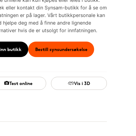
e brillene kan kun kjøpes eller leies i butikk.
k eller kontakt din Synsam-butikk for å se om
atningen er på lager. Vårt butikkpersonale kan
id hjelpe deg med å finne andre lignende
rnativer hvis de er utsolgt for innfatningen.
inn butikk
Bestill synsundersøkelse
Test online
Vis i 3D