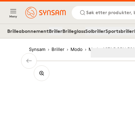
Søk etter produkter, 
Meny
Brilleabonnement
Briller
Brilleglass
Solbriller
Sportsbriller
Synsam
Briller
Modo
Modo 4671 DGRN 501
Image
1