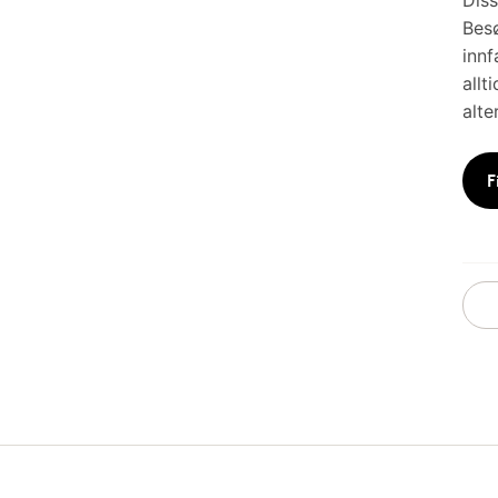
Diss
Besø
innf
allt
alte
F