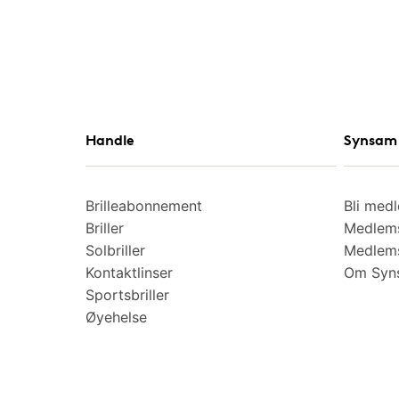
Handle
Synsam 
Brilleabonnement
Bli med
Briller
Medlems
Solbriller
Medlems
Kontaktlinser
Om Syns
Sportsbriller
Øyehelse