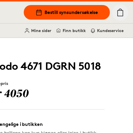
Bestill synsundersøkelse
Mine sider
Finn butikk
Kundeservice
odo 4671 DGRN 5018
epris
r 4050
jengelige i butikken