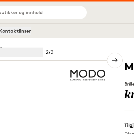
butikker og innhold
Kontaktlinser
8
Bilde
2
/
2
Image
(Current image)
2
M
Brill
k
Tilg