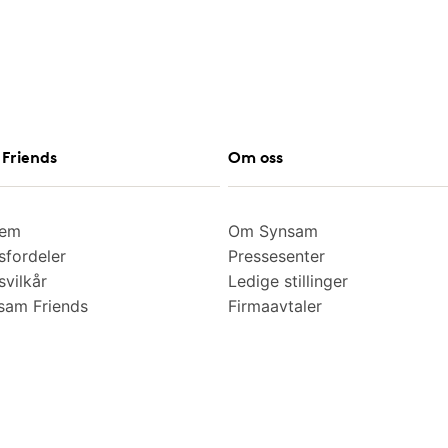
Friends
Om oss
lem
Om Synsam
fordeler
Pressesenter
vilkår
Ledige stillinger
am Friends
Firmaavtaler