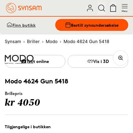
Meny
Finn butikk
Bestill synsundersøkelse
Synsam
Briller
Modo
Modo 4624 Gun 5418
Test online
Vis i 3D
Modo 4624 Gun 5418
Brillepris
kr 4050
Tilgjengelige i butikken