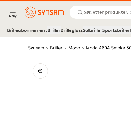
Søk etter produkter, 
Meny
Brilleabonnement
Briller
Brilleglass
Solbriller
Sportsbriller
Synsam
Briller
Modo
Modo 4604 Smoke 5