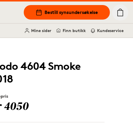
Bestill synsundersøkelse
Mine sider
Finn butikk
Kundeservice
odo 4604 Smoke
018
epris
r 4050