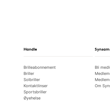
Handle
Synsam 
Brilleabonnement
Bli med
Briller
Medlems
Solbriller
Medlems
Kontaktlinser
Om Syns
Sportsbriller
Øyehelse