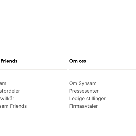
Friends
Om oss
lem
Om Synsam
fordeler
Pressesenter
vilkår
Ledige stillinger
am Friends
Firmaavtaler