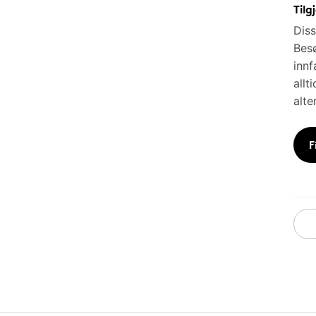
Tilg
Diss
Besø
innf
allt
alte
F