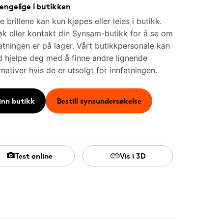
jengelige i butikken
e brillene kan kun kjøpes eller leies i butikk.
k eller kontakt din Synsam-butikk for å se om
atningen er på lager. Vårt butikkpersonale kan
id hjelpe deg med å finne andre lignende
rnativer hvis de er utsolgt for innfatningen.
inn butikk
Bestill synsundersøkelse
Test online
Vis i 3D