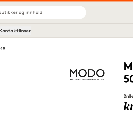
butikker og innhold
Kontaktlinser
018
M
5
Brill
k