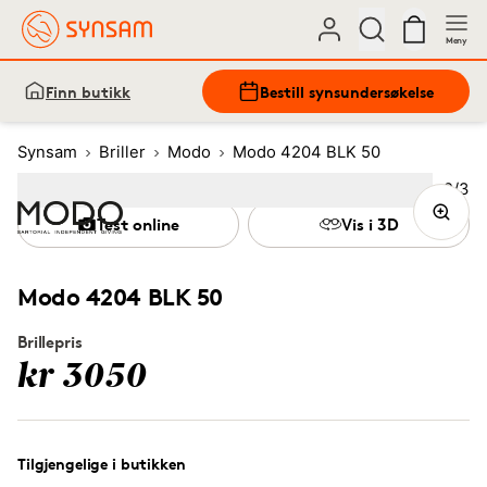
Meny
Finn butikk
Bestill synsundersøkelse
Synsam
Briller
Modo
Modo 4204 BLK 50
Bilde
2
/
3
Image
1
Image
(Current image)
2
Image
3
Test online
Vis i 3D
Modo 4204 BLK 50
Brillepris
kr 3050
Tilgjengelige i butikken