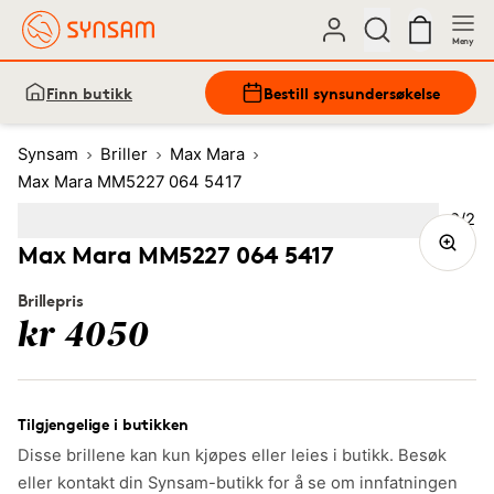
Meny
Finn butikk
Bestill synsundersøkelse
Synsam
Briller
Max Mara
Max Mara MM5227 064 5417
Bilde
2
/
2
Image
1
Image
(Current image)
2
Max Mara MM5227 064 5417
Brillepris
kr 4050
Tilgjengelige i butikken
Disse brillene kan kun kjøpes eller leies i butikk. Besøk
eller kontakt din Synsam-butikk for å se om innfatningen